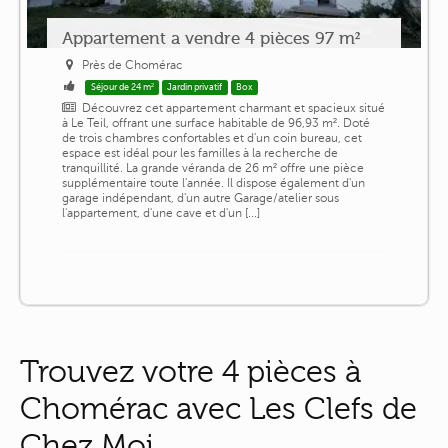
Appartement a vendre 4 pièces 97 m²
Près de Chomérac
Séjour de 24 m²
Jardin privatif
Box
Découvrez cet appartement charmant et spacieux situé
à Le Teil, offrant une surface habitable de 96,93 m². Doté
de trois chambres confortables et d'un coin bureau, cet
espace est idéal pour les familles à la recherche de
tranquillité. La grande véranda de 26 m² offre une pièce
supplémentaire toute l'année. Il dispose également d'un
garage indépendant, d'un autre Garage/atelier sous
l'appartement, d'une cave et d'un [...]
Trouvez votre 4 pièces à
Chomérac avec Les Clefs de
Chez Moi