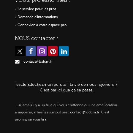
VOUS, professionnels :
Le service pour les pros
Demande d'informations
Connexion à votre espace pro
NOUS contacter :
contact@lcdcm.fr
clefs
chez
les
de
moi
recrute ! Envie de nous rejoindre ?
C'est par ici que ça se passe.
…
si jamais il y a un truc qui vous chiffonne ou une amélioration
à suggérer, n'hésitez surtout pas :
contact@lcdcm.fr
. C'est
promis, on vous lira.