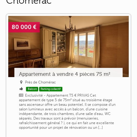
Chomérac
80 000 €
Appartement à vendre 4 pièces 75 m²
Près de Chomérac
Balcon
Parking collectif
Exclusivité - Appartement T5 € PRIVAS Cet
appartement de type 5 de 75m² situé au troisième étage
sans ascenseur offre un beau potentiel. Il se compose d'un
salon lumineux avec accès à un balcon, d'une cuisine
indépendante, de trois chambres, d'une salle d'eau, WC
séparés. Des travaux sont à prévoir (menuiseries,
rafraîchissement général ? ), ce qui en fait une excellente
opportunité pour un projet de rénovation ou un [...]