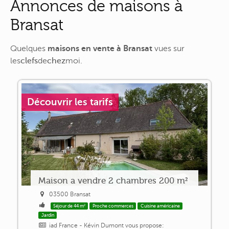
Annonces de maisons à
Bransat
Quelques
maisons en vente à Bransat
vues sur
les
clefs
de
chez
moi
.
Découvrir les tarifs
Maison a vendre 2 chambres 200 m²
03500 Bransat
Séjour de 44 m²
Proche commerces
Cuisine américaine
Jardin
iad France - Kévin Dumont vous propose: