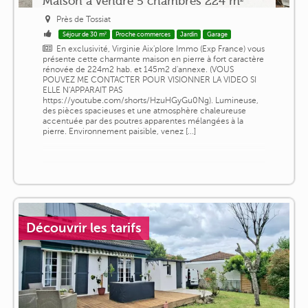
Maison à vendre 5 chambres 224 m²
Près de Tossiat
Séjour de 30 m²
Proche commerces
Jardin
Garage
En exclusivité, Virginie Aix'plore Immo (Exp France) vous
présente cette charmante maison en pierre à fort caractère
rénovée de 224m2 hab. et 145m2 d'annexe. (VOUS
POUVEZ ME CONTACTER POUR VISIONNER LA VIDEO SI
ELLE N'APPARAIT PAS
https://youtube.com/shorts/HzuHGyGu0Ng). Lumineuse,
des pièces spacieuses et une atmosphère chaleureuse
accentuée par des poutres apparentes mélangées à la
pierre. Environnement paisible, venez [...]
Découvrir les tarifs