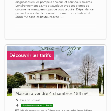
diagnostics en (A), pompe à chaleur, et panneaux solaires.
L'environnement calme et atypique avec ses pierres de
calcaire ne manqueront pas de vous séduire. Dépendance
pouvant servir d'atelier ou autre. Terrain clos et arboré de
3000 M2 dans les hauteurs avec [...]
Découvrir les tarifs
Maison à vendre 4 chambres 155 m²
Près de Tossiat
Proche commerces
Jardin
Idéalement située à Péronnas, à proximité immédiate