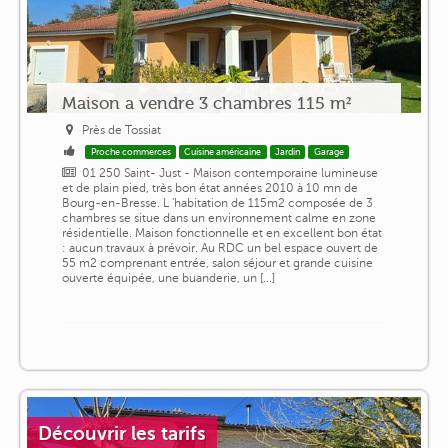
Maison a vendre 3 chambres 115 m²
Près de Tossiat
Proche commerces
Cuisine américaine
Jardin
Garage
01 250 Saint- Just - Maison contemporaine lumineuse
et de plain pied, très bon état années 2010 à 10 mn de
Bourg-en-Bresse. L 'habitation de 115m2 composée de 3
chambres se situe dans un environnement calme en zone
résidentielle. Maison fonctionnelle et en excellent bon état
: aucun travaux à prévoir. Au RDC un bel espace ouvert de
55 m2 comprenant entrée, salon séjour et grande cuisine
ouverte équipée, une buanderie, un [...]
Découvrir les tarifs