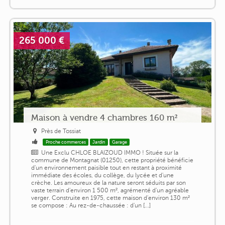
265 000 €
Maison à vendre 4 chambres 160 m²
Près de Tossiat
Proche commerces
Jardin
Garage
Une Exclu CHLOE BLAIZOUD IMMO ! Située sur la
commune de Montagnat (01250), cette propriété bénéficie
d'un environnement paisible tout en restant à proximité
immédiate des écoles, du collège, du lycée et d'une
crèche. Les amoureux de la nature seront séduits par son
vaste terrain d'environ 1 500 m², agrémenté d'un agréable
verger. Construite en 1975, cette maison d'environ 130 m²
se compose : Au rez-de-chaussée : d'un [...]