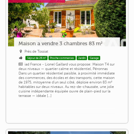
Maison a vendre 3 chambres 83 m²
Près de Tossiat
Séjour de 26 m²
Proche commerces
Jardin
Garage
iad France - Lionel Gaillard vous propose: Maison T4 sur
deux niveaux — quartier calme et résidentiel, Péronnas
Dans un quartier résidentiel paisible, à proximité immédiate
des commerces, des écoles et des transports, cette maison
de 1975, mitoyenne d'un seul côté, déploie environ 83 m²
habitables sur deux niveaux. Au rez-de-chaussée, une jolie
cuisine indépendante équipée ouvre de plain-pied sur la
terrasse — idéale [...]