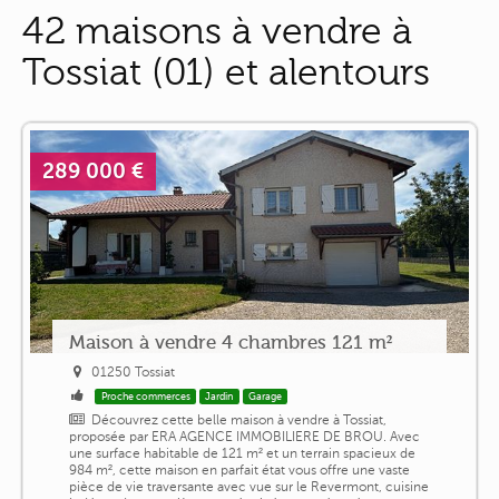
42 maisons à vendre à
Tossiat (01) et alentours
289 000 €
Maison à vendre 4 chambres 121 m²
01250 Tossiat
Proche commerces
Jardin
Garage
Découvrez cette belle maison à vendre à Tossiat,
proposée par ERA AGENCE IMMOBILIERE DE BROU. Avec
une surface habitable de 121 m² et un terrain spacieux de
984 m², cette maison en parfait état vous offre une vaste
pièce de vie traversante avec vue sur le Revermont, cuisine