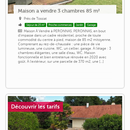
Maison a vendre 3 chambres 85 m²
Près de Tossiat
Séjour de 25 m²
Proche commerces
Jardin
Garage
Maison À Vendre à PERONNAS. PERONNAS, en bout
d'impasse dans un cadre résidentiel, proche de toute
commodité du centre à pied, maison de 85 m2 mitoyenne.
Comprenant au rez-de-chaussée : une pièce de vie
lumineuse, une cuisine, WC, un cellier, garage. À l'étage : 3
chambres élégantes, une salle d'eau, WC. Maison
fonctionnelle et bien entretenue rénovée en 2020 avec
goût. À l'extérieur, sur une parcelle de 370 m2, une [...]
Découvrir les tarifs