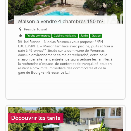
Maison a vendre 4 chambres 150 m²
Près de Tossiat
Proche commerces
Cuisine américaine
Jardin
Garage
iad France - Nicolas Fresneau vous propose: **EN
EXCLUSIVITÉ – Maison familiale avec piscine, puits et four à
pain à Péronnas** Située sur la commune de Péronnas,
dans un environnement calme et recherché, cette belle
maison parfaitement entretenue saura séduire les familles à
la recherche d'espace, de confort et de tranquillité, tout en
restant à proximité immédiate des commodités et de la
gare de Bourg-en-Bresse. Le [...]
Découvrir les tarifs