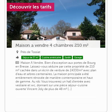
Découvrir les tarifs
Maison a vendre 4 chambres 210 m²
Près de Tossiat
Séjour de 57 m²
Cuisine américaine
Jardin
Garage
Maison À Vendre. Bien d'exception aux portes de Bourg
en Bresse. Laissez-vous séduire par cette propriété de 210
m² cachée dans un écrin de verdure de 24330m² avec plan
d'eau et arbres centenaires. La maison principale a été
entièrement rénovée de manière contemporaine et haut
de gamme. Au rdc Vous trouverez un hall d'entrée avec
vestiaire et wc, donnant sur une pièce séjour-cuisine
ouverte Vincent Joly de plus de 48 m² [...]