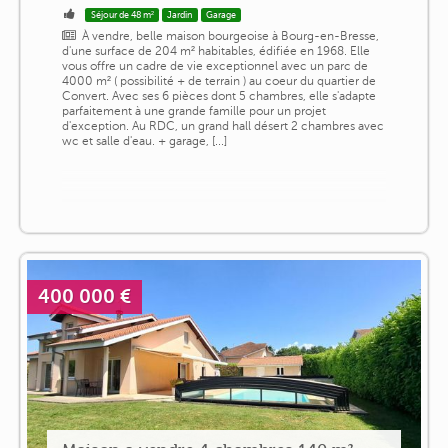
Séjour de 48 m²
Jardin
Garage
À vendre, belle maison bourgeoise à Bourg-en-Bresse,
d'une surface de 204 m² habitables, édifiée en 1968. Elle
vous offre un cadre de vie exceptionnel avec un parc de
4000 m² ( possibilité + de terrain ) au coeur du quartier de
Convert. Avec ses 6 pièces dont 5 chambres, elle s'adapte
parfaitement à une grande famille pour un projet
d'exception. Au RDC, un grand hall désert 2 chambres avec
wc et salle d'eau. + garage, [...]
400 000 €