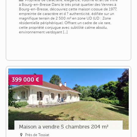
à Bourg-en-Bresse Dans le très prisé quartier des Vennes à
Bourg-en-Bresse, découvrez cette maison cossue de 1977,
empreinte de caractère et d ? authenticité, édifiée sur un
magnifique terrain de 2 500 m² en zone UD (UD : Zone
résidentielle périphérique). Offrant un cadre de vie rare,
cette propriété conjugue avec subtilité calme absolu,
environnement verdoyant [...]
399 000 €
Maison a vendre 5 chambres 204 m²
Près de Tossiat