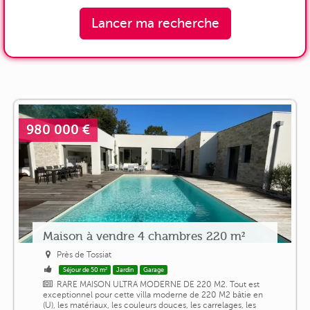
Lancer ma recherche
980 000 €
Maison à vendre 4 chambres 220 m²
Près de Tossiat
Séjour de 50 m²
Jardin
Garage
RARE MAISON ULTRA MODERNE DE 220 M2. Tout est
exceptionnel pour cette villa moderne de 220 M2 bâtie en
(U), les matériaux, les couleurs douces, les carrelages, les