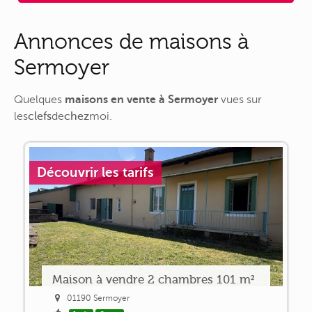
Annonces de maisons à
Sermoyer
Quelques
maisons en vente à Sermoyer
vues sur
les
clefs
de
chez
moi
.
Découvrir les tarifs
Maison à vendre 2 chambres 101 m²
01190 Sermoyer