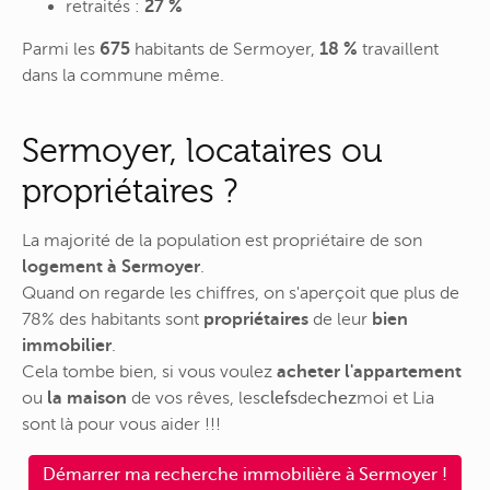
retraités :
27 %
Parmi les
675
habitants de Sermoyer,
18 %
travaillent
dans la commune même.
Sermoyer, locataires ou
propriétaires ?
La majorité de la population est propriétaire de son
logement à Sermoyer
.
Quand on regarde les chiffres, on s'aperçoit que plus de
78% des habitants sont
propriétaires
de leur
bien
immobilier
.
Cela tombe bien, si vous voulez
acheter l'appartement
ou
la maison
de vos rêves,
les
clefs
de
chez
moi
et Lia
sont là pour vous aider !!!
Démarrer ma recherche immobilière à Sermoyer !