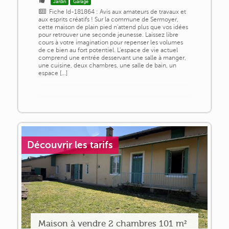
Jardin
Garage
Fiche Id-181864 : Avis aux amateurs de travaux et
aux esprits créatifs ! Sur la commune de Sermoyer,
cette maison de plain pied n'attend plus que vos idées
pour retrouver une seconde jeunesse. Laissez libre
cours à votre imagination pour repenser les volumes
de ce bien au fort potentiel. L'espace de vie actuel
comprend une entrée desservant une salle à manger,
une cuisine, deux chambres, une salle de bain, un
espace [...]
Découvrir les tarifs
Maison à vendre 2 chambres 101 m²