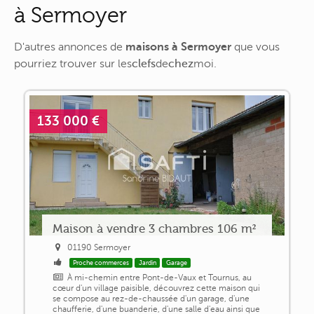
à Sermoyer
D'autres annonces de
maisons à Sermoyer
que vous
pourriez trouver sur
les
clefs
de
chez
moi
.
133 000 €
Maison à vendre 3 chambres 106 m²
01190 Sermoyer
Proche commerces
Jardin
Garage
À mi-chemin entre Pont-de-Vaux et Tournus, au
cœur d'un village paisible, découvrez cette maison qui
se compose au rez-de-chaussée d'un garage, d'une
chaufferie, d'une buanderie, d'une salle d'eau ainsi que