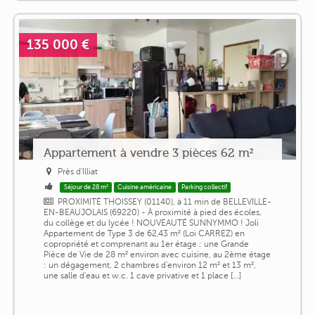
135 000 €
Appartement à vendre 3 pièces 62 m²
Près d'Illiat
Séjour de 28 m²
Cuisine américaine
Parking collectif
PROXIMITÉ THOISSEY (01140), à 11 min de BELLEVILLE-
EN-BEAUJOLAIS (69220) - À proximité à pied des écoles,
du collège et du lycée ! NOUVEAUTÉ SUNNYMMO ! Joli
Appartement de Type 3 de 62,43 m² (Loi CARREZ) en
copropriété et comprenant au 1er étage : une Grande
Pièce de Vie de 28 m² environ avec cuisine, au 2ème étage
: un dégagement, 2 chambres d'environ 12 m² et 13 m²,
une salle d'eau et w.c. 1 cave privative et 1 place [...]