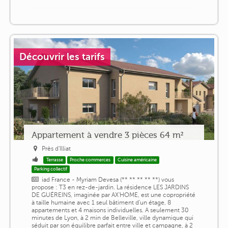
Découvrir les tarifs
Appartement à vendre 3 pièces 64 m²
Près d'Illiat
Terrasse
Proche commerces
Cuisine américaine
Parking collectif
iad France - Myriam Devesa (** ** ** ** **) vous
propose : T3 en rez-de-jardin. La résidence LES JARDINS
DE GUÉREINS, imaginée par AX'HOME, est une copropriété
à taille humaine avec 1 seul bâtiment d'un étage, 8
appartements et 4 maisons individuelles. A seulement 30
minutes de Lyon, à 2 min de Belleville, ville dynamique qui
séduit par son équilibre parfait entre ville et campagne, à 2