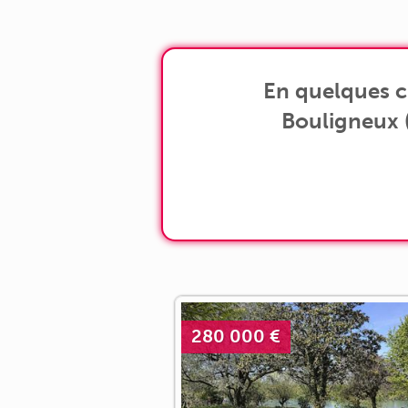
48,60 m² avec cuisine ouverte, [...]
En quelques c
Bouligneux (
280 000 €