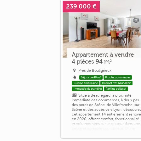
239 000 €
Appartement à vendre
4 pièces 94 m²
Près de Bouligneux
Séjour de 48 m²
Proche commerces
Cuisine américaine
Internet très haut débit
Immeuble de standing
Parking collectif
Situé à Beauregard, à proximité
immédiate des commerces, à deux pas
des bords de Saône, de Villefranche-sur
Saône et des accès vers Lyon, découvre
cet appartement T4 entièrement rénov
en 2020, offrant confort, fonctionnalité
et volumes rares sur le secteur dans une
petite et agréable copropriété. D'une
surface de 94 m², il séduit dès l'entrée p
sa superbe pièce de vie lumineuse de