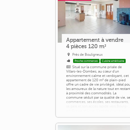
Appartement à vendre
4 pièces 120 m²
Près de Bouligneux
Proche commerces
Cuisine américaine
Situé sur la commune prisée de
Villars-les-Dombes, au cœur d'un
environnement calme et verdoyant, cet
appartement de 120 m² de plain-pied
offre un cadre de vie privilégié, idéal po
les amoureux de la nature tout en restan
à proximité des commodités. La
commune séduit par sa qualité de vie, s
commerces, ses écoles, ses restaurants,
sa gare et son accès rapide vers Bourg-
en-Bresse et Lyon. L'entrée s'ouvre sur
une [...]