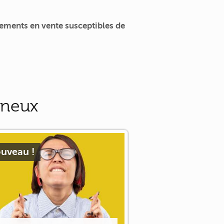
ements en vente susceptibles de
gneux
uveau !