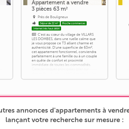
Appartement a vendre
3 pièces 63 m²
Près de Bouligneux
Séjour de 22 m²
Proche commerces
t
Internet très haut débit
C'est au cœur du village de VILLARS
LES DOMBES, dans une ruelle calme que
je vous propose ce T3 alliant charme et
authenticité. D'une superficie de 63m²,
cet appartement fonctionnel, conviendra
parfaitement à une famille ou à un couple
en quête de confort et proximité
immédiate de toutes les commodités.
Caractéristiques principales (plan sur
demande) : Au rdc : - Hall d'entrée Au 1er
étage : - Cuisine récente aménagée [...]
utres annonces d'appartements à vendre
lançant votre recherche sur mesure :