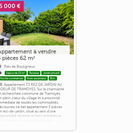
5 000 €
Appartement à vendre
3 pièces 62 m²
Près de Bouligneux
Séjour de 23 m²
Terrasse
Jardin privatif
Proche commerces
Avec ascenseur
Box
Appartement T3 REZ DE JARDIN AU
OEUR DE TRAMOYES. Sur la charmante
t recherchée commune de Tramoyes,
n plein cœur du village et à proximité
mmédiate de toutes les commodités,
écouvrez ce bel appartement 3 pièces
n rez-de-jardin, situé au sein d'une
opropriété récente et bien entretenue.
ès l'entrée, vous apprécierez ses
spaces fonctionnels avec placard
ntégré pour un quotidien facilité. La