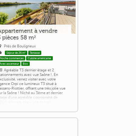
Appartement à vendre
3 pièces 58 m²
Près de Bouligneux
Séjour de 26 m²
Terrasse
Proche commerces
Cuisine américaine
Avec ascenseur
Box
Agréable T3 dernier étage et 2
tationnements avec vue Saône !. En
xclusivité, venez visiter avec votre
gence Orpi ce lumineux T3 situé à
assans-Riottier, offrant une très jolie vue
ur la Saône ! Niché au 3ème et dernier
tage d'une agréable copropriété de
006, arborée, sécurisée et bien
ntretenue, cet appartement de 58,14 m²
loi Carrez) comprend une entrée, une
ièce de vie conviviale avec un espace
uisine, 2 [...]