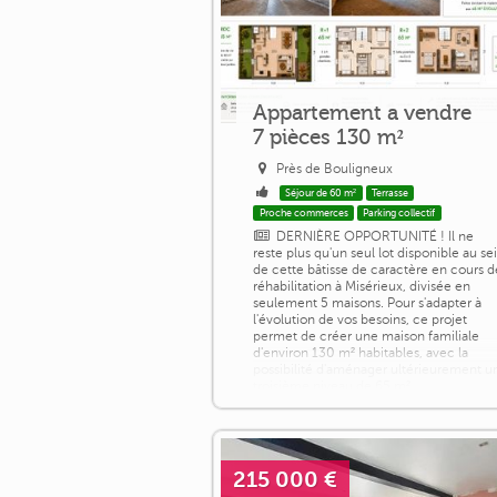
Appartement a vendre
7 pièces 130 m²
Près de Bouligneux
Séjour de 60 m²
Terrasse
Proche commerces
Parking collectif
DERNIÈRE OPPORTUNITÉ ! Il ne
reste plus qu'un seul lot disponible au se
de cette bâtisse de caractère en cours d
réhabilitation à Misérieux, divisée en
seulement 5 maisons. Pour s'adapter à
l'évolution de vos besoins, ce projet
permet de créer une maison familiale
d'environ 130 m² habitables, avec la
possibilité d'aménager ultérieurement u
troisième niveau de 65 m²
supplémentaires, déjà équipé de trois
fenêtres de [...]
215 000 €