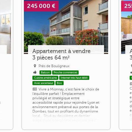
245 000 €
25
Appartement à vendre
3 pièces 64 m²
Près de Bouligneux
Balcon
Proche commerces
Cuisine américaine
Internet très haut débit
Avec ascenseur
Box
C
Vivre à Mionnay, c'est faire le choix de
e
l'équilibre parfait ! Emplacement
e
-
privilégié et stratégique entre
i
z
accessibilité rapide pour rejoindre Lyon et
d
é
environnement préservé aux portes de la
e
Dombes, tout en profitant du dynamisme
c
local... Situé au deuxième et dernier
D
étage d'une copropriété sécurisée avec
e
ar
ascenseur, soignée et accueillante, ce joli
i
appartement vous séduit dès l'entrée