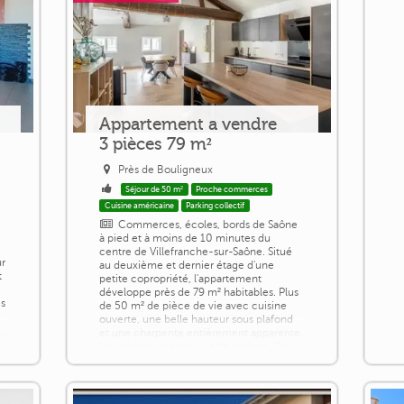
Appartement a vendre
3 pièces 79 m²
Près de Bouligneux
Séjour de 50 m²
Proche commerces
Cuisine américaine
Parking collectif
Commerces, écoles, bords de Saône
à pied et à moins de 10 minutes du
centre de Villefranche-sur-Saône. Situé
ur
au deuxième et dernier étage d'une
t
petite copropriété, l'appartement
développe près de 79 m² habitables. Plus
es
de 50 m² de pièce de vie avec cuisine
ouverte, une belle hauteur sous plafond
et une charpente entièrement apparente.
Un volume rare pour cette surface. Deux
chambres, une salle de bains et des WC
[...]