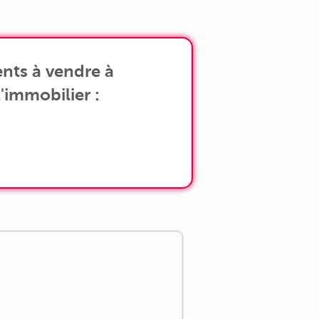
ièce de vie, [...]
nts à vendre à
'immobilier :