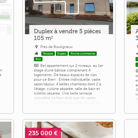
Duplex à vendre 5 pièces
105 m²
Près de Bouligneux
Terrasse
Duplex
Proche commerces
Box
Bel appartement sur 2 niveaux, au 1er
in
étage d'une bâtisse comprenant 4
e
logements. De beaux espaces de vies
s
pour ce Bien : Entrée individuelle, vaste
e
salon/séjour, 4 belles chambres dont 2 à
a
l'étage, cuisine séparée, salle de bain et
J
toilette séparée. Une belle terrasse
s
complète ce bien ainsi que de vastes
é
n
combles. Possibilité d'acheter en sus un
2
garage ou une place de parking
e
attitréeCette annonce référence 341652
(
vous [...]
p
c
235 000 €